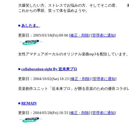
大爆笑したい方、ストレスでお悩みの方、そしてそこの君、 来
これからの季節、笑って体を温めようや。
■
あしたま。
更新日：2005/03/18(Fri) 09:06 [
修正・削除
] [
管理者に通知
]
女性アマチュアボーカルのオリジナル楽曲mp3を配信しています
■
collaboration sight By 近未来プロ
更新日：2004/10/02(Sat) 18:23 [
修正・削除
] [
管理者に通知
]
音楽創作ユニット「近未来プロ」が贈る音楽のための優良コラボ
■
REMAIN
更新日：2004/05/28(Fri) 18:55 [
修正・削除
] [
管理者に通知
]