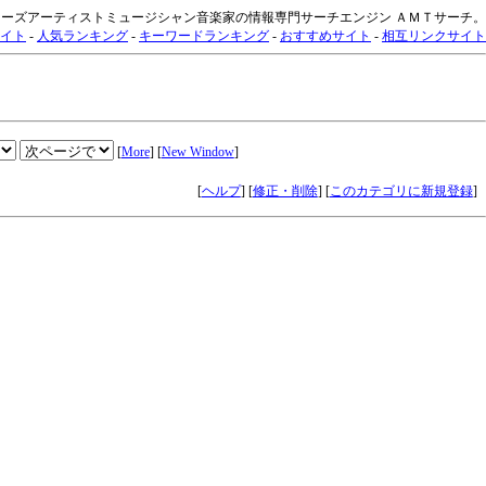
ーズアーティストミュージシャン音楽家の情報専門サーチエンジン ＡＭＴサーチ。
イト
-
人気ランキング
-
キーワードランキング
-
おすすめサイト
-
相互リンクサイト
[
More
] [
New Window
]
[
ヘルプ
] [
修正・削除
] [
このカテゴリに新規登録
]