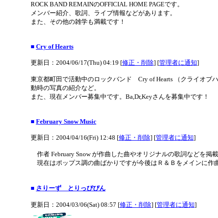
ROCK BAND REMAINのOFFICIAL HOME PAGEです。
メンバー紹介、歌詞、ライブ情報などがあります。
また、その他の雑学も満載です！
■
Cry of Hearts
更新日：2004/06/17(Thu) 04:19 [
修正・削除
] [
管理者に通知
]
東京都町田で活動中のロックバンド Cry of Hearts （ク
動時の写真の紹介など。
また、現在メンバー募集中です。Ba,Dr,Keyさんを募集中です！
■
February Snow Music
更新日：2004/04/16(Fri) 12:48 [
修正・削除
] [
管理者に通知
]
作者 February Snow が作曲した曲やオリジナルの歌詞など
現在はポップス調の曲ばかりですが今後はＲ＆Ｂをメインに作
■
さりーず とりっぴぴん
更新日：2004/03/06(Sat) 08:57 [
修正・削除
] [
管理者に通知
]