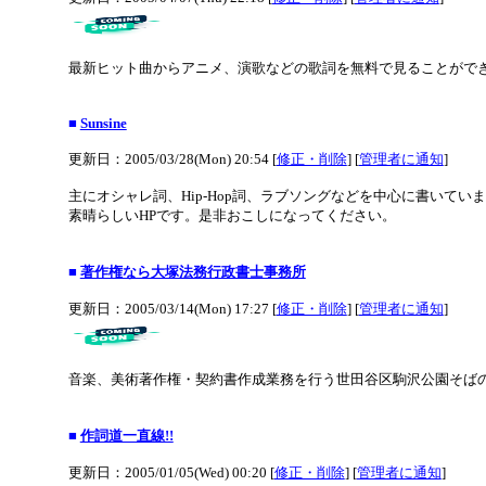
最新ヒット曲からアニメ、演歌などの歌詞を無料で見ることがで
■
Sunsine
更新日：2005/03/28(Mon) 20:54 [
修正・削除
] [
管理者に通知
]
主にオシャレ詞、Hip-Hop詞、ラブソングなどを中心に書いてい
素晴らしいHPです。是非おこしになってください。
■
著作権なら大塚法務行政書士事務所
更新日：2005/03/14(Mon) 17:27 [
修正・削除
] [
管理者に通知
]
音楽、美術著作権・契約書作成業務を行う世田谷区駒沢公園そば
■
作詞道一直線!!
更新日：2005/01/05(Wed) 00:20 [
修正・削除
] [
管理者に通知
]