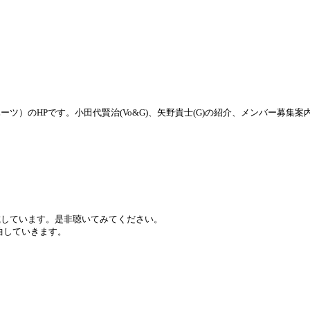
ライオブハーツ）のHPです。小田代賢治(Vo&G)、矢野貴士(G)の紹介、メンバ
を掲載しています。是非聴いてみてください。
曲していきます。