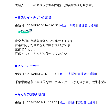
管理人レインのオリジナル詞の他、投稿掲示板あります。
■
音楽サイトのリンク広場
更新日：2004/12/20(Mon) 09:26 [
修正・削除
] [
管理者に通知
]
音楽専用の自動登録型リンク集サイトです。
音楽に関したＨＰなら簡単に登録ができ、
宣伝できます。
宣伝として、どんどん使ってください
■
ヒットメーカー
更新日：2004/10/07(Thu) 18:31 [
修正・削除
] [
管理者に通知
]
千葉県船橋市に本格的なボーカルスクールがあります。歌手志望
■
みんなのお笑い広場
更新日：2004/08/29(Sun) 09:22 [
修正・削除
] [
管理者に通知
]