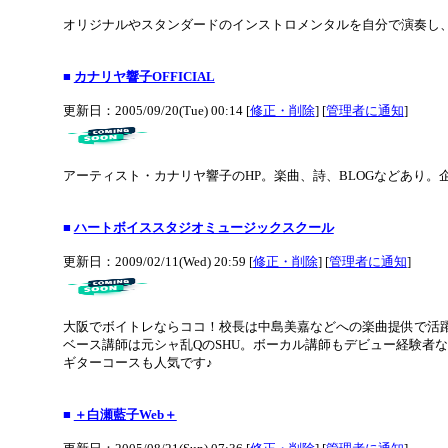
オリジナルやスタンダードのインストロメンタルを自分で演奏し
■
カナリヤ響子OFFICIAL
更新日：2005/09/20(Tue) 00:14 [
修正・削除
] [
管理者に通知
]
アーティスト・カナリヤ響子のHP。楽曲、詩、BLOGなどあり。
■
ハートボイススタジオミュージックスクール
更新日：2009/02/11(Wed) 20:59 [
修正・削除
] [
管理者に通知
]
大阪でボイトレならココ！校長は中島美嘉などへの楽曲提供で活
ベース講師は元シャ乱QのSHU。ボーカル講師もデビュー経験者な
ギターコースも人気です♪
■
＋白瀬藍子Web＋