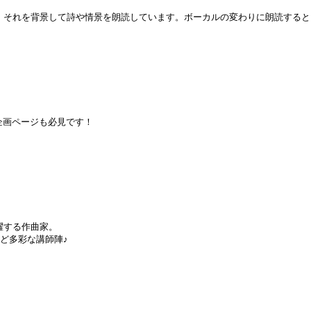
、それを背景して詩や情景を朗読しています。ボーカルの変わりに朗読すると
企画ページも必見です！
躍する作曲家。
ど多彩な講師陣♪