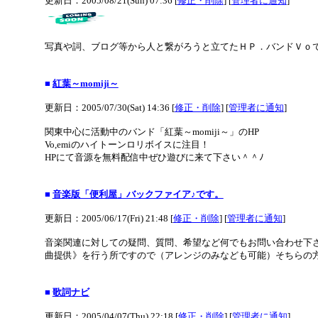
更新日：2005/08/21(Sun) 07:36 [
修正・削除
] [
管理者に通知
]
写真や詞、ブログ等から人と繋がろうと立てたＨＰ．バンドＶｏ
■
紅葉～momiji～
更新日：2005/07/30(Sat) 14:36 [
修正・削除
] [
管理者に通知
]
関東中心に活動中のバンド「紅葉～momiji～」のHP
Vo,emiのハイトーンロリボイスに注目！
HPにて音源を無料配信中ぜひ遊びに来て下さい＾＾ﾉ
■
音楽版「便利屋」バックファイア♪です。
更新日：2005/06/17(Fri) 21:48 [
修正・削除
] [
管理者に通知
]
音楽関連に対しての疑問、質問、希望など何でもお問い合わせ下
曲提供》を行う所ですので（アレンジのみなども可能）そちらの
■
歌詞ナビ
更新日：2005/04/07(Thu) 22:18 [
修正・削除
] [
管理者に通知
]