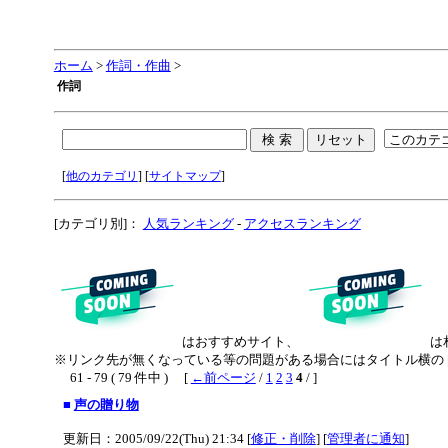
ホーム
>
作詞・作曲
>
作詞
[
他のカテゴリ
] [
サイトマップ
]
[カテゴリ別]：
人気ランキング
-
アクセスランキング
はおすすめサイト、
は
※リンク先が無くなっている等の問題がある場合にはタイトル横の 
61 - 79 ( 79 件中 ) [
←前ページ
/
1
2
3
4
/ ]
■
声の贈り物
更新日：2005/09/22(Thu) 21:34 [
修正・削除
] [
管理者に通知
]