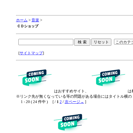
ホーム
>
音楽
>
ＣＤショップ
[
サイトマップ
]
はおすすめサイト、
は
※リンク先が無くなっている等の問題がある場合にはタイトル横の 
1 - 20 ( 24 件中 ) [ /
1
2
/
次ページ→
]