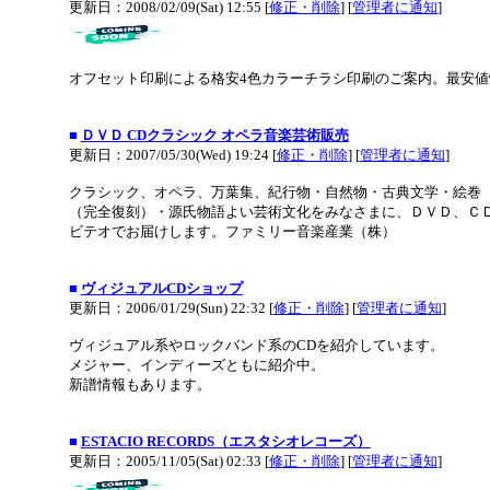
更新日：2008/02/09(Sat) 12:55 [
修正・削除
] [
管理者に通知
]
オフセット印刷による格安4色カラーチラシ印刷のご案内。最安
■
ＤＶＤ CDクラシック オペラ音楽芸術販売
更新日：2007/05/30(Wed) 19:24 [
修正・削除
] [
管理者に通知
]
クラシック、オペラ、万葉集、紀行物・自然物・古典文学・絵巻
（完全復刻）・源氏物語よい芸術文化をみなさまに、ＤＶＤ、Ｃ
ビテオでお届けします。ファミリー音楽産業（株）
■
ヴィジュアルCDショップ
更新日：2006/01/29(Sun) 22:32 [
修正・削除
] [
管理者に通知
]
ヴィジュアル系やロックバンド系のCDを紹介しています。
メジャー、インディーズともに紹介中。
新譜情報もあります。
■
ESTACIO RECORDS（エスタシオレコーズ）
更新日：2005/11/05(Sat) 02:33 [
修正・削除
] [
管理者に通知
]