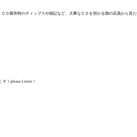
。ＣＤ製作時のティップスや雑記など、大事なＣＤを預かる側の店員から見た
ease Listen！