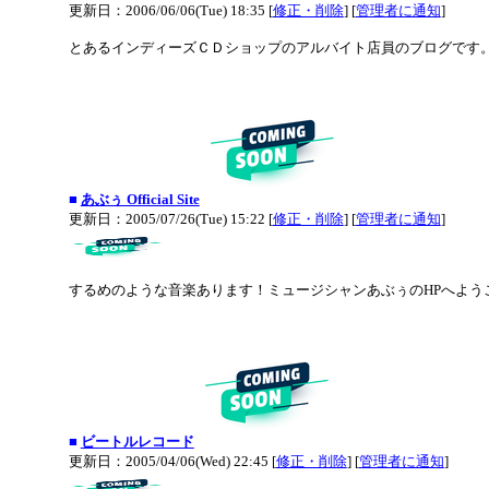
更新日：2006/06/06(Tue) 18:35 [
修正・削除
] [
管理者に通知
]
とあるインディーズＣＤショップのアルバイト店員のブログです
■
あぶぅ Official Site
更新日：2005/07/26(Tue) 15:22 [
修正・削除
] [
管理者に通知
]
するめのような音楽あります！ミュージシャンあぶぅのHPへようこそ！pl
■
ビートルレコード
更新日：2005/04/06(Wed) 22:45 [
修正・削除
] [
管理者に通知
]