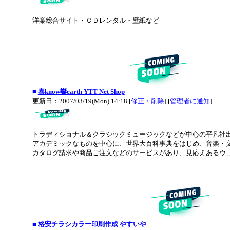
洋楽総合サイト・ＣＤレンタル・壁紙など
■
喜know響earth YTT Net Shop
更新日：2007/03/19(Mon) 14:18 [
修正・削除
] [
管理者に通知
]
トラディショナル＆クラシックミュージックなどが中心の平凡社
アカデミックなものを中心に、世界大百科事典をはじめ、音楽・
カタログ請求や商品ご注文などのサービスがあり、見応えあるウ
■
格安チラシカラー印刷作成 やすいや