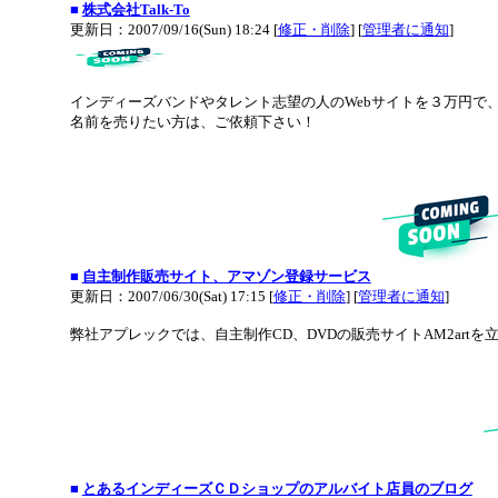
■
株式会社Talk-To
更新日：2007/09/16(Sun) 18:24 [
修正・削除
] [
管理者に通知
]
インディーズバンドやタレント志望の人のWebサイトを３万円で
名前を売りたい方は、ご依頼下さい！
■
自主制作販売サイト、アマゾン登録サービス
更新日：2007/06/30(Sat) 17:15 [
修正・削除
] [
管理者に通知
]
弊社アプレックでは、自主制作CD、DVDの販売サイトAM2ar
■
とあるインディーズＣＤショップのアルバイト店員のブログ