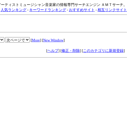
アーティストミュージシャン音楽家の情報専門サーチエンジン ＡＭＴサーチ。
-
人気ランキング
-
キーワードランキング
-
おすすめサイト
-
相互リンクサイト
[
More
] [
New Window
]
[
ヘルプ
] [
修正・削除
] [
このカテゴリに新規登録
]