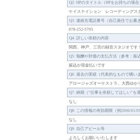
Q2: HPのタイトル（HPをお持ちの場合
ケイステイション レコーディングス
Q3: 連絡先電話番号（自己責任でお書
078-252-5705
Q4: 詳しい依頼の内容
関西、神戸、三宮の録音スタジオです
Q5: 報酬や対価の支払方法（参考：
振込か現金払いです
Q6: 過去の実績（代表的なもので構
アロージャズオーケストラ、大西ゆかり、Pic
Q7: 納期（”仕事を依頼してほしい”
なし
Q8: この情報の有効期限（例2006/01/
なし
Q9: 自己アピール等
よろしくお願いいたします