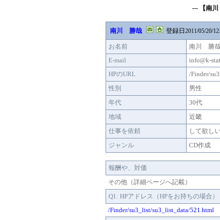
--- 【南
南川 勝哉
登録日
2011/05/20/12
お名前
南川 勝
E-mail
info@k-stat
HPのURL
/Finder/su3
性別
男性
年代
30代
地域
近畿
仕事を依頼
して欲し
ジャンル
CD作成
報酬や、対価
その他（詳細ページへ記載）
Q1: HPアドレス（HPをお持ちの場合）
/Finder/su3_list/su3_list_data/521.html