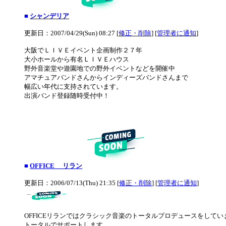
■
シャンデリア
更新日：2007/04/29(Sun) 08:27 [
修正・削除
] [
管理者に通知
]
大阪でＬＩＶＥイベント企画制作２７年
大小ホールから有名ＬＩＶＥハウス
野外音楽堂や遊園地での野外イベントなどを開催中
アマチュアバンドさんからインディーズバンドさんまで
幅広い年代に支持されています。
出演バンド登録随時受付中！
■
OFFICE リラン
更新日：2006/07/13(Thu) 21:35 [
修正・削除
] [
管理者に通知
]
OFFICEリランではクラシック音楽のトータルプロデュースをし
トータルでサポートします。