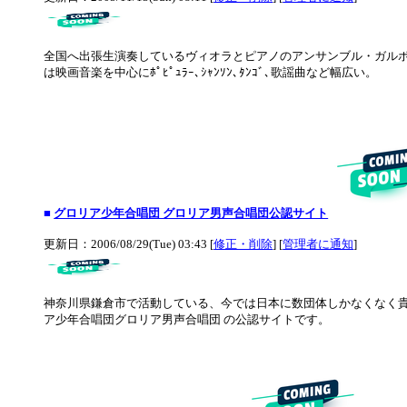
全国へ出張生演奏しているヴィオラとピアノのアンサンブル・ガルボで
は映画音楽を中心にﾎﾟﾋﾟｭﾗｰ､ｼｬﾝｿﾝ､ﾀﾝｺﾞ､歌謡曲など幅広い。
■
グロリア少年合唱団 グロリア男声合唱団公認サイト
更新日：2006/08/29(Tue) 03:43 [
修正・削除
] [
管理者に通知
]
神奈川県鎌倉市で活動している、今では日本に数団体しかなくなく貴
ア少年合唱団グロリア男声合唱団 の公認サイトです。