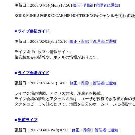
更新日：2008/04/14(Mon) 17:56 [
修正・削除
] [
管理者に通知
]
ROCK,PUNK,J-POP,REGGAE,HIP HOP,TECHNO等ジ
■
ライブ遠征ガイド
更新日：2008/02/02(Sat) 15:10 [
修正・削除
] [
管理者に通知
]
ライブ遠征に役立つ情報サイト。
格安航空券の情報や、ホテルの情報があります。
■
ライブ会場ガイド
更新日：2007/07/14(Sat) 14:03 [
修正・削除
] [
管理者に通知
]
ライブ会場の地図、アクセス方法、座席表を掲載。
ライブ会場の情報とアクセス方法は、ユーザが投稿できる双方向の
タグをコピーして貼るだけで、地図を自分のホームページに掲載す
■
出前ライブ
更新日：2007/03/07(Wed) 07:00 [
修正・削除
] [
管理者に通知
]