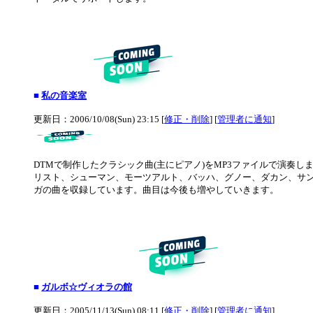
■
私の音楽室
更新日：2006/10/08(Sun) 23:15 [
修正・削除
] [
管理者に通知
]
DTMで制作したクラシック曲(主にピアノ)をMP3ファイルで演奏
リスト、シューマン、モーツアルト、バッハ、グノー、ダカン、サ
ガの曲を収録しています。曲目は今後も増やしていきます。
■
ガルボ☆ヴィオラの館
更新日：2005/11/13(Sun) 08:11 [
修正・削除
] [
管理者に通知
]