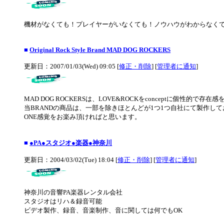
機材がなくても！プレイヤーがいなくても！ノウハウがわからなく
■
Original Rock Style Brand MAD DOG ROCKERS
更新日：2007/01/03(Wed) 09:05 [
修正・削除
] [
管理者に通知
]
MAD DOG ROCKERSは、LOVE&ROCKをconceptに個性的で存在感を
当BRANDの商品は、一部を除きほとんどが1つ1つ自社にて製作して
ONE感覚をお楽み頂ければと思います。
■
●PA●スタジオ●楽器●神奈川
更新日：2004/03/02(Tue) 18:04 [
修正・削除
] [
管理者に通知
]
神奈川の音響PA楽器レンタル会社
スタジオはリハ＆録音可能
ビデオ製作、録音、音楽制作、音に関しては何でもOK