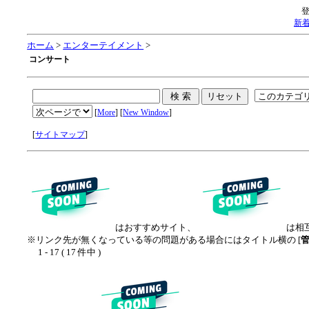
新
ホーム
>
エンターテイメント
>
コンサート
[
More
] [
New Window
]
[
サイトマップ
]
はおすすめサイト、
は相
※リンク先が無くなっている等の問題がある場合にはタイトル横の [
1 - 17 ( 17 件中 )