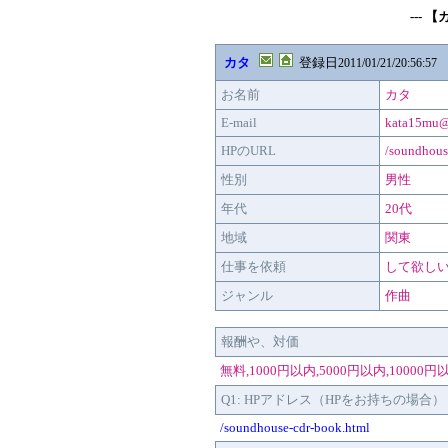
--- 
カタ
登録日
2011/01/21/20:56:57
お名前
カタ
E-mail
kata15mu@
HPのURL
/soundhous
性別
男性
年代
20代
地域
関東
仕事を依頼
して欲し
ジャンル
作曲
報酬や、対価
無料,1000円以内,5000円以内,10000円
Q1: HPアドレス（HPをお持ちの場合）
/soundhouse-cdr-book.html