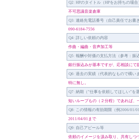
Q2: HPのタイトル（HPをお持ちの場合
不可思議音楽倉庫
Q3: 連絡先電話番号（自己責任でお書
090-6184-7556
Q4: 詳しい依頼の内容
作曲・編曲・音声加工等
Q5: 報酬や対価の支払方法（参考：
銀行振込みが基本ですが、応相談にて
Q6: 過去の実績（代表的なもので構
特に無し。
Q7: 納期（”仕事を依頼してほしい”
短いループもの（２分程）であれば、
Q8: この情報の有効期限（例2006/01/
2011/04/01まで
Q9: 自己アピール等
依頼のイメージを汲み取り、共有しつ