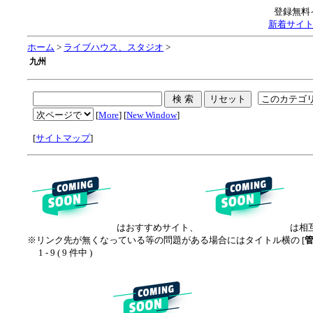
登録無料
新着サイ
ホーム
>
ライブハウス、スタジオ
>
九州
[
More
] [
New Window
]
[
サイトマップ
]
はおすすめサイト、
は相
※リンク先が無くなっている等の問題がある場合にはタイトル横の [
1 - 9 ( 9 件中 )