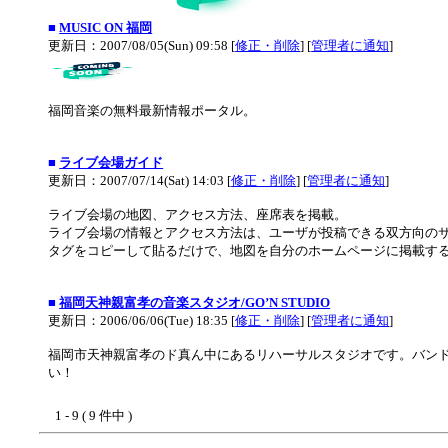
■
MUSIC ON 福岡
更新日：2007/08/05(Sun) 09:58 [
修正・削除
] [
管理者に通知
]
福岡音楽の無料最新情報ポータル。
■
ライブ会場ガイド
更新日：2007/07/14(Sat) 14:03 [
修正・削除
] [
管理者に通知
]
ライブ会場の地図、アクセス方法、座席表を掲載。
ライブ会場の情報とアクセス方法は、ユーザが投稿できる双方向の
タグをコピーして貼るだけで、地図を自分のホームページに掲載す
■
福岡天神親富孝の音楽スタジオ/GO’N STUDIO
更新日：2006/06/06(Tue) 18:35 [
修正・削除
] [
管理者に通知
]
福岡市天神親富孝のド真ん中にあるリハーサルスタジオです。バンド
い！
1 - 9 ( 9 件中 )