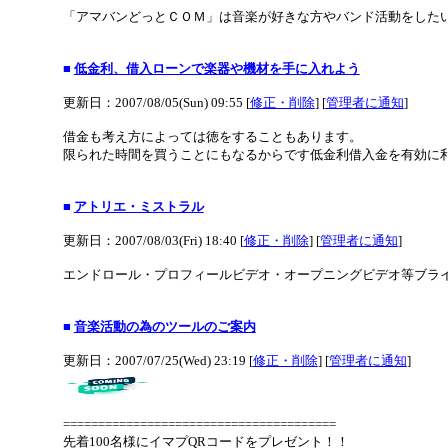
「アマバンどっとＣＯＭ」は音楽が好きな方やバンド活動をした
■
低金利、借入ローンで楽器や機材を手に入れよう
更新日：2007/08/05(Sun) 09:55 [
修正・削除
] [
管理者に通知
]
借金も考え方によっては徳をすることもあります。
限られた時間を買うことにもなるからです低金利借入金を有効に
■
アトリエ・ミストラル
更新日：2007/08/03(Fri) 18:40 [
修正・削除
] [
管理者に通知
]
エンドロール・プロフィールビデオ・オープニングビデオ等ブライ
■
音楽活動の為のツールのご案内
更新日：2007/07/25(Wed) 23:19 [
修正・削除
] [
管理者に通知
]
=======================================
先着100名様にイマプQRコードをプレゼント！！