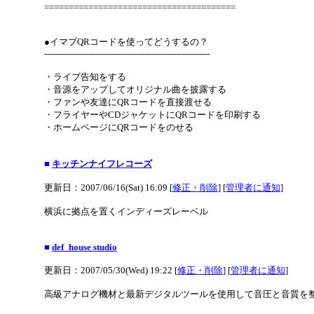
=======================================
●イマプQRコードを使ってどうするの？
-----------------------------------------------------------
・ライブ告知をする
・音源をアップしてオリジナル曲を披露する
・ファンや友達にQRコードを直接渡せる
・フライヤーやCDジャケットにQRコードを印刷する
・ホームページにQRコードをのせる
■
キッチンナイフレコーズ
更新日：2007/06/16(Sat) 16:09 [
修正・削除
] [
管理者に通知
]
横浜に拠点を置くインディーズレーベル
■
def_house studio
更新日：2007/05/30(Wed) 19:22 [
修正・削除
] [
管理者に通知
]
高級アナログ機材と最新デジタルツールを使用して音圧と音質を