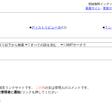
登録無料インディ
新着サイト
-
更新サ
■
ディストリビュータ
(12)
■
Ｔシ
相互リンクサイトです。
この色
の文は管理人のコメントです。
[
管理者に通知
] リンクを押してください
]