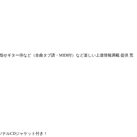
指せギター侍など（全曲タブ譜・MIDI付）など楽しい上達情報満載 提供 荒
ジナルCDジャケット付き！