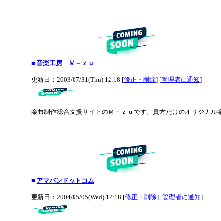
■
音楽工房 Ｍ－ｚｕ
更新日：2003/07/31(Thu) 12:18 [
修正・削除
] [
管理者に通知
]
楽曲制作総合支援サイトのＭ－ｚｕです。貴方だけのオリジナル
■
アマバンドットコム
更新日：2004/05/05(Wed) 12:18 [
修正・削除
] [
管理者に通知
]