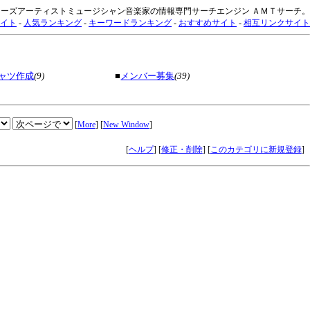
ーズアーティストミュージシャン音楽家の情報専門サーチエンジン ＡＭＴサーチ。
イト
-
人気ランキング
-
キーワードランキング
-
おすすめサイト
-
相互リンクサイト
ャツ作成
(9)
■
メンバー募集
(39)
[
More
] [
New Window
]
[
ヘルプ
] [
修正・削除
] [
このカテゴリに新規登録
]