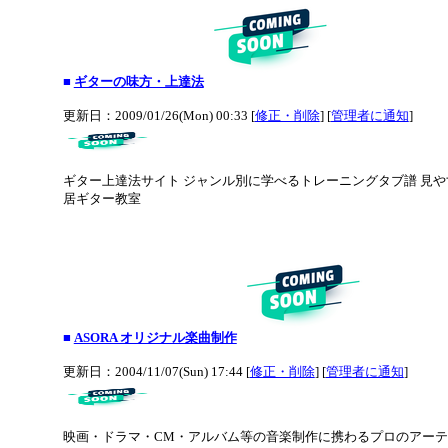
■
ギターの味方・上達法
更新日：2009/01/26(Mon) 00:33 [
修正・削除
] [
管理者に通知
]
ギター上達法サイト ジャンル別に学べるトレーニングタブ譜 見や
居ギター教室
■
ASORA オリジナル楽曲制作
更新日：2004/11/07(Sun) 17:44 [
修正・削除
] [
管理者に通知
]
映画・ドラマ・CM・アルバム等の音楽制作に携わるプロのアーテ