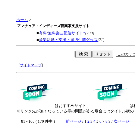
ホーム
>
アマチュア・インディーズ音楽家支援サイト
■
有料/無料楽曲配信サイト*
(290)
■
音楽活動・支援・周辺付随グッズ
(21)
[
サイトマップ
]
はおすすめサイト、
は
※リンク先が無くなっている等の問題がある場合にはタイトル横の 
81 - 100 ( 170 件中 ) [
←前ページ
/
1
2
3
4
5
6
7
8
9
/
次ページ→