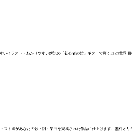
すいイラスト・わかりやすい解説の「初心者の館」ギターで弾くF.Fの世界 目
ィスト達があなたの歌・詞・楽曲を完成された作品に仕上げます。無料オリ