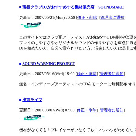
■
現役クラブDJがおすすめする機材販売店 SOUNDMAKE
更新日：2007/05/21(Mon) 20:58 [
修正・削除
] [
管理者に通知
]
このサイトではクラブ系アーティストがお勧めするDJ機材や楽器
プレイのしやすさやオリジナルサウンドの作りやすさを重点に置
DJを始めたい方、自分で音を作りたい方、演奏したい方は是非ご
■
SOUND WARNING PROJECT
更新日：2007/05/16(Wed) 19:09 [
修正・削除
] [
管理者に通知
]
無名・インディーズアーティストのCDをモニターに無料配布 オ
■
出前ライブ
更新日：2007/03/07(Wed) 07:00 [
修正・削除
] [
管理者に通知
]
機材がなくても！プレイヤーがいなくても！ノウハウがわからな