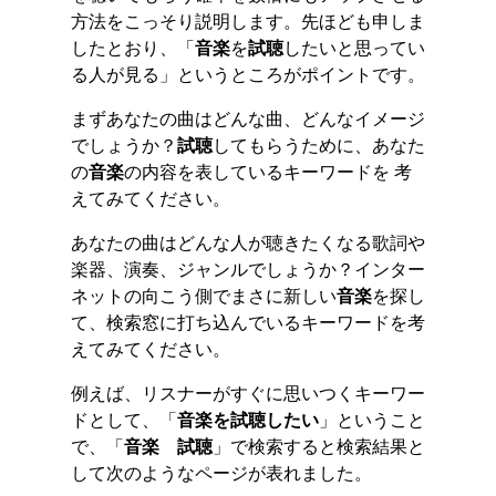
方法をこっそり説明します。先ほども申しま
したとおり、「
音楽
を
試聴
したいと思ってい
る人が見る」というところがポイントです。
まずあなたの曲はどんな曲、どんなイメージ
でしょうか？
試聴
してもらうために、あなた
の
音楽
の内容を表しているキーワードを 考
えてみてください。
あなたの曲はどんな人が聴きたくなる歌詞や
楽器、演奏、ジャンルでしょうか？インター
ネットの向こう側でまさに新しい
音楽
を探し
て、検索窓に打ち込んでいるキーワードを考
えてみてください。
例えば、リスナーがすぐに思いつくキーワー
ドとして、「
音楽
を
試聴
したい
」ということ
で、「
音楽
試聴
」で検索すると検索結果と
して次のようなページが表れました。