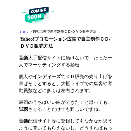
ｔｏｐ
> PPC広告で自主制作ＣＤ/ＤＶＤ販売方法
Yahoo!プロモーション広告で自主制作ＣＤ/
ＤＶＤ販売方法
音楽
大手配信サイトに負けないで、たった一
人でマーケティングする秘密
個人や
インディーズ
でＣＤ販売の売り上げを
伸ばそうとすると、大抵ライブでの集客や客
動員数などに多くは左右されます。
最初のうちはいい曲ができた！と思っても、
試聴
させることだけでも難しいですね。
音楽
配信サイト等に登録してもなかなか思う
ように聞いてもらえないし、どうすればもっ