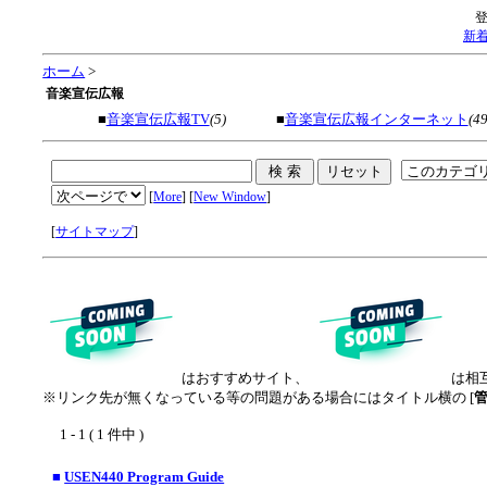
新
ホーム
>
音楽宣伝広報
■
音楽宣伝広報TV
(5)
■
音楽宣伝広報インターネット
(49
[
More
] [
New Window
]
[
サイトマップ
]
はおすすめサイト、
は相
※リンク先が無くなっている等の問題がある場合にはタイトル横の [
1 - 1 ( 1 件中 )
■
USEN440 Program Guide