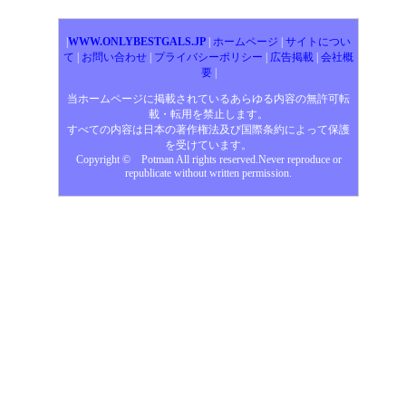
|
WWW.ONLYBESTGALS.JP
|
ホームページ
|
サイトについ
て
|
お問い合わせ
|
プライバシーポリシー
|
広告掲載
|
会社概
要
|
当ホームページに掲載されているあらゆる内容の無許可転
載・転用を禁止します。
すべての内容は日本の著作権法及び国際条約によって保護
を受けています。
Copyright © Potman All rights reserved.Never reproduce or
republicate without written permission.