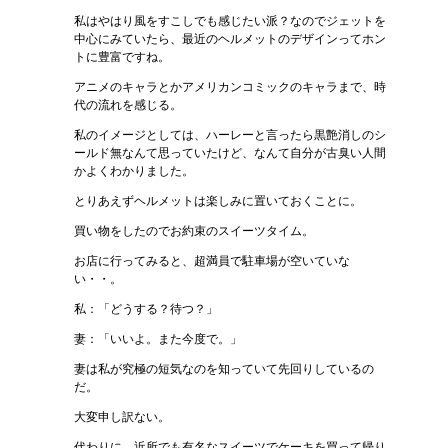
私はやはり風をすこしでも感じたい派？なのでジェットを
中心にみていたら、最近のヘルメットのデザインってホン
トに豊富ですね。
アニメのキャラとかアメリカンコミックのキャラまで、時
代の流れを感じる。
私のイメージとしては、ハーレーと言ったら黒艶消しのシ
ールド無なんて思っていたけど、なんて自分が古臭い人間
かよくわかりました。
とりあえずヘルメットは楽しみに置いておくことに。
買い物をしたのでお約束のスイーツタイム。
お店に行ってみると、超満員で駐車場が空いていな
い・・。
私：「どうする？待つ？」
妻：「いいよ。また今度で。」
妻は私が究極の短気なのを知っていて先回りしているの
だ。
大変申し訳ない。
代わりに、近所でも有名なスイーツでケーキを買って帰り