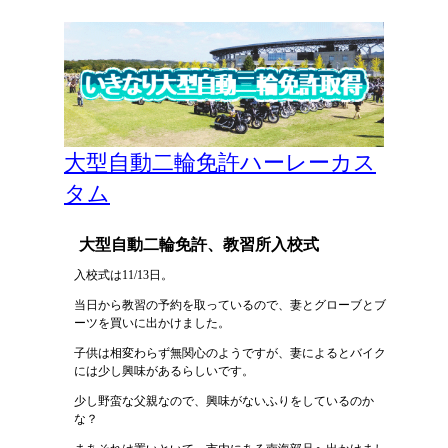
大型自動二輪免許ハーレーカス
タム
大型自動二輪免許、教習所入校式
入校式は11/13日。
当日から教習の予約を取っているので、妻とグローブとブ
ーツを買いに出かけました。
子供は相変わらず無関心のようですが、妻によるとバイク
には少し興味があるらしいです。
少し野蛮な父親なので、興味がないふりをしているのか
な？