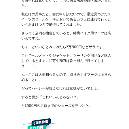
まあそれは置いといて、市内にある南海部品へ出かけまし
た。
私だけの用事だと、妻に申し訳ないので、最近見つけたス
イーツのロールケーキがおいてあるカフェに連れて行くと
いうおまけつきで納得してくれました。
さっそく店内を物色していると、結構バイク用ブーツは高
いんですね。
ちょっといいなとみてみたら2万2000円などザラです。
これでヘルメットやジャケット、ツーリング用品など購入
しているとすぐに10万や20万は吹っ飛んで行ってしま
う・・・。
ん～ここは大型初心者なので、取り合えずブーツはあきら
めることに。
だってハーレーが買えなければ意味がないでしょ。
すると妻が「これいいんじゃない？」
と15000円の足首までのシューズを見つけた。