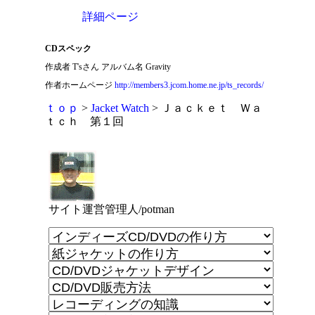
詳細ページ
CDスペック
作成者 T'sさん アルバム名 Gravity
作者ホームページ
http://members3.jcom.home.ne.jp/ts_records/
ｔｏｐ
>
Jacket Watch
> Ｊａｃｋｅｔ Ｗａ
ｔｃｈ 第１回
サイト運営管理人/potman