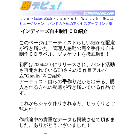
ｔｏｐ
>
Jacket Watch
> Ｊａｃｋｅｔ Ｗａｔｃｈ 第１回
ミュージシャン バンドのためのアクセスアップリンク集
インディーズ自主制作ＣＤ紹介
このページはアーティストらしい細かな配慮
が行き届いた、管理人感動の完全手作り自主
制作ＣＤラベル、ジャケットを徹底解剖！
初回は2004/4/10にリリースされ、バンド活動
も再開されているT’sさんの５作目アルバ
ム”Gravity"をご紹介。
アーティスト自らの
手作り
だから出来る、購
入される方への配慮が行き届いている作品で
す。
これからジャケ作りされる方、じっくりとご
覧あれ！
作成途中の貴重なデータも掲載させて頂きま
した。ありがとうございました！